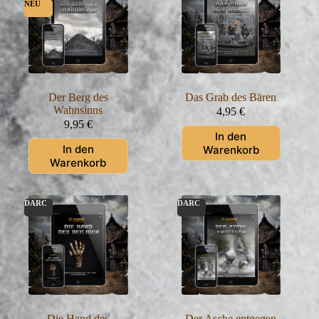
NEU
Der Berg des
Das Grab des Bären
Wahnsinns
4,95
€
9,95
€
In den
In den
Warenkorb
Warenkorb
DARC
DARC
Die Hand des
Der Asche entgegen