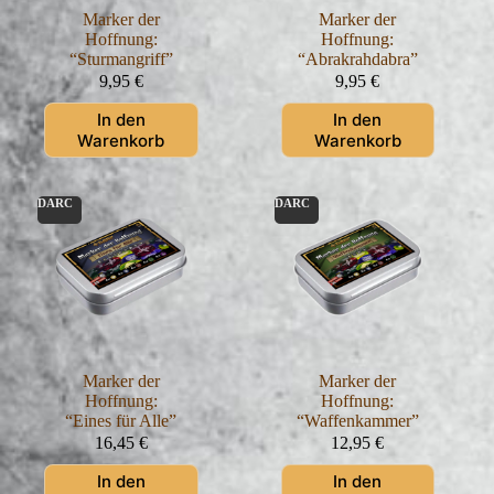
Marker der
Marker der
Hoffnung:
Hoffnung:
“Sturmangriff”
“Abrakrahdabra”
9,95
€
9,95
€
In den
In den
Warenkorb
Warenkorb
DARC
DARC
Marker der
Marker der
Hoffnung:
Hoffnung:
“Eines für Alle”
“Waffenkammer”
16,45
€
12,95
€
In den
In den