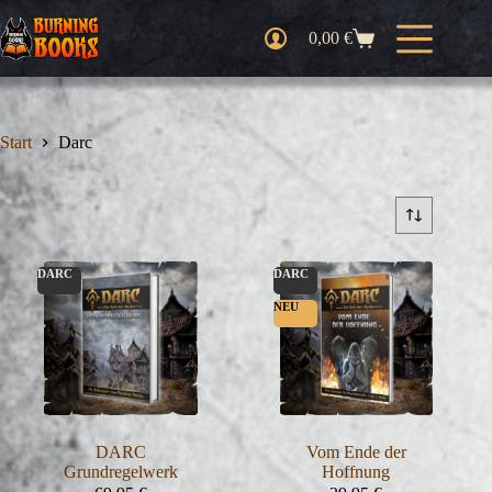
Zum
Inhalt
0,00
€
Warenkorb
springen
Start
Darc
DARC
DARC
NEU
DARC
Vom Ende der
Grundregelwerk
Hoffnung