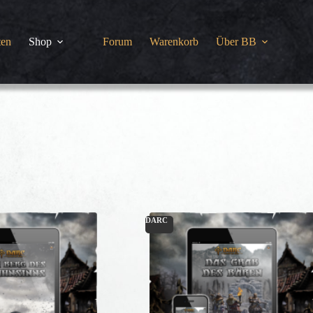
ten
Shop
Forum
Warenkorb
Über BB
DARC