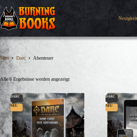
Zum
Inhalt
springen
Neuigkei
Start
Darc
Abenteuer
Alle 6 Ergebnisse werden angezeigt
DARC
DARC
NEU
NEU