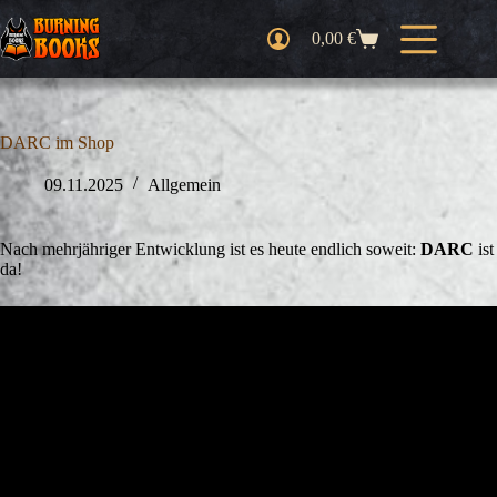
Zum
Inhalt
0,00
€
Warenkorb
springen
DARC im Shop
09.11.2025
Allgemein
Nach mehrjähriger Entwicklung ist es heute endlich soweit:
DARC
ist
da!