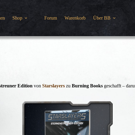
ten
Shop
Forum
Warenkorb
Über BB
streuner Edition
von
Starslayers
zu
Burning Books
geschafft – daru