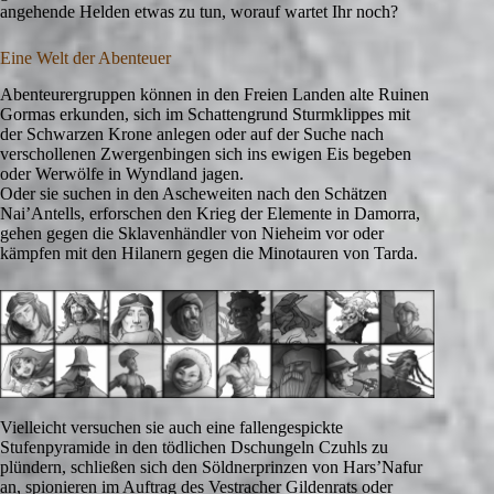
angehende Helden etwas zu tun, worauf wartet Ihr noch?
Eine Welt der Abenteuer
Abenteurergruppen können in den Freien Landen alte Ruinen
Gormas erkunden, sich im Schattengrund Sturmklippes mit
der Schwarzen Krone anlegen oder auf der Suche nach
verschollenen Zwergenbingen sich ins ewigen Eis begeben
oder Werwölfe in Wyndland jagen.
Oder sie suchen in den Ascheweiten nach den Schätzen
Nai’Antells, erforschen den Krieg der Elemente in Damorra,
gehen gegen die Sklavenhändler von Nieheim vor oder
kämpfen mit den Hilanern gegen die Minotauren von Tarda.
Vielleicht versuchen sie auch eine fallengespickte
Stufenpyramide in den tödlichen Dschungeln Czuhls zu
plündern, schließen sich den Söldnerprinzen von Hars’Nafur
an, spionieren im Auftrag des Vestracher Gildenrats oder