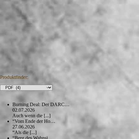
Produktfinder:
Burning Deal: Der DARC…
02.07.2026
Auch wenn die
[...]
“Vom Ende der Ho…
27.06.2026
“Als die
[...]
“Berg des Wahnsi…