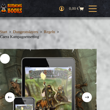
Zum
Inhalt
0,00
€
Warenkorb
springen
Start
Dungeonslayers
Regeln
Caera Kampagnensetting