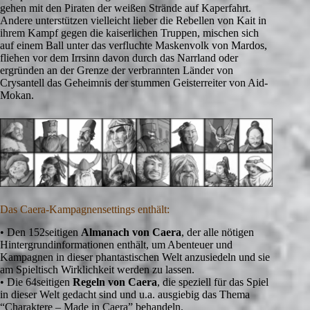
gehen mit den Piraten der weißen Strände auf Kaperfahrt.
Andere unterstützen vielleicht lieber die Rebellen von Kait in
ihrem Kampf gegen die kaiserlichen Truppen, mischen sich
auf einem Ball unter das verfluchte Maskenvolk von Mardos,
fliehen vor dem Irrsinn davon durch das Narrland oder
ergründen an der Grenze der verbrannten Länder von
Crysantell das Geheimnis der stummen Geisterreiter von Aid-
Mokan.
Das Caera-Kampagnensettings enthält:
• Den 152seitigen
Almanach von Caera
, der alle nötigen
Hintergrundinformationen enthält, um Abenteuer und
Kampagnen in dieser phantastischen Welt anzusiedeln und sie
am Spieltisch Wirklichkeit werden zu lassen.
• Die 64seitigen
Regeln von Caera
, die speziell für das Spiel
in dieser Welt gedacht sind und u.a. ausgiebig das Thema
“Charaktere – Made in Caera” behandeln.