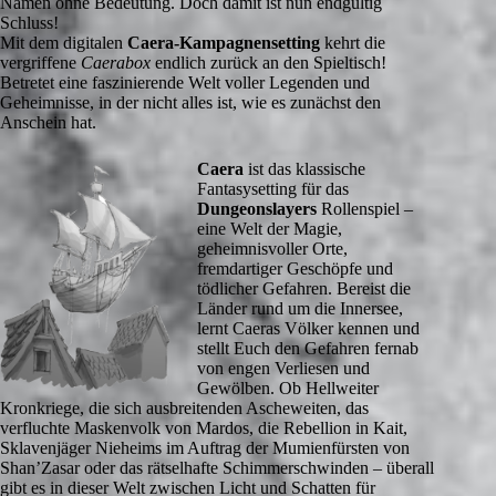
Namen ohne Bedeutung. Doch damit ist nun endgültig
Schluss!
Mit dem digitalen
Caera-Kampagnensetting
kehrt die
vergriffene
Caerabox
endlich zurück an den Spieltisch!
Betretet eine faszinierende Welt voller Legenden und
Geheimnisse, in der nicht alles ist, wie es zunächst den
Anschein hat.
Caera
ist das klassische
Fantasysetting für das
Dungeonslayers
Rollenspiel –
eine Welt der Magie,
geheimnisvoller Orte,
fremdartiger Geschöpfe und
tödlicher Gefahren. Bereist die
Länder rund um die Innersee,
lernt Caeras Völker kennen und
stellt Euch den Gefahren fernab
von engen Verliesen und
Gewölben. Ob Hellweiter
Kronkriege, die sich ausbreitenden Ascheweiten, das
verfluchte Maskenvolk von Mardos, die Rebellion in Kait,
Sklavenjäger Nieheims im Auftrag der Mumienfürsten von
Shan’Zasar oder das rätselhafte Schimmerschwinden – überall
gibt es in dieser Welt zwischen Licht und Schatten für