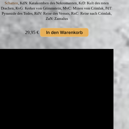
Schatten
, KdN: Katakomben des Nekromanten, KrD: Kult des roten
Drachen, KvG: Kerker von Grimmstein, MvC: Minen von Crimlak, PdT:
Pyramide des Todes, RdV: Reise des Verrats, RnC: Reise nach Crimlak,
ZaN: Zantalus
In den Warenkorb
29,95
€