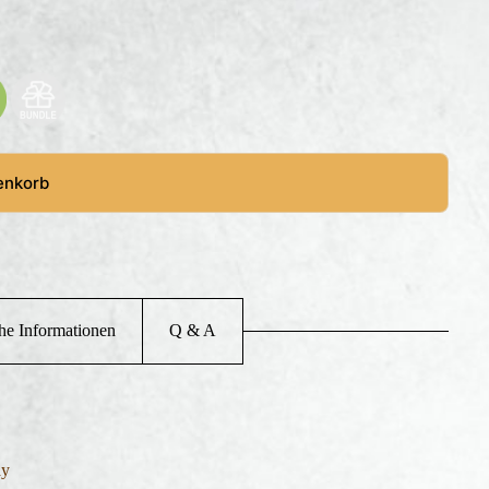
enkorb
che Informationen
Q & A
ay