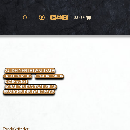
0,00
€
Warenkorb
ZU DEINEN DOWNLOADS
ERFAHRE MEHR
ERFAHRE MEHR
DEMNÄCHST
SCHAU DIR DEN TRAILER AN
BESUCHE DIE DARCPAGE
Produktfinder: