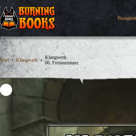
Zum
Inhalt
springen
Neuigkei
Klangwerk
Start
Klangwerk
06. Freisturmtanz