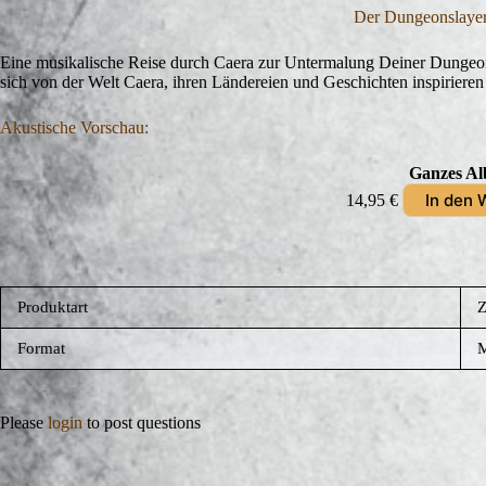
Der Dungeonslayer
Eine musikalische Reise durch Caera zur Untermalung Deiner Dungeon
sich von der Welt Caera, ihren Ländereien und Geschichten inspiriere
Akustische Vorschau:
Ganzes A
In den 
14,95
€
Produktart
Z
Format
M
Please
login
to post questions