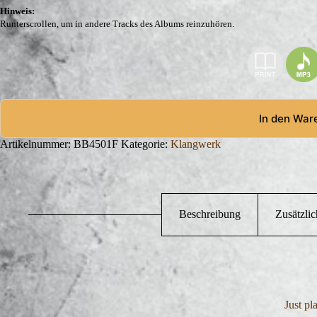
Hinweis:
Runterscrollen, um in andere Tracks des Albums reinzuhören.
In den War
Artikelnummer:
BB4501F
Kategorie:
Klangwerk
Beschreibung
Zusätzli
Just pl