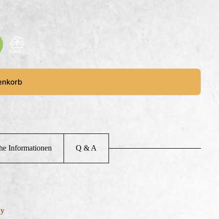
enkorb
che Informationen
Q & A
ay