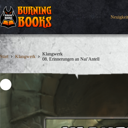
Zum
Inhalt
springen
Neuigkei
Klangwerk
Start
Klangwerk
08. Erinnerungen an Nai’Antell