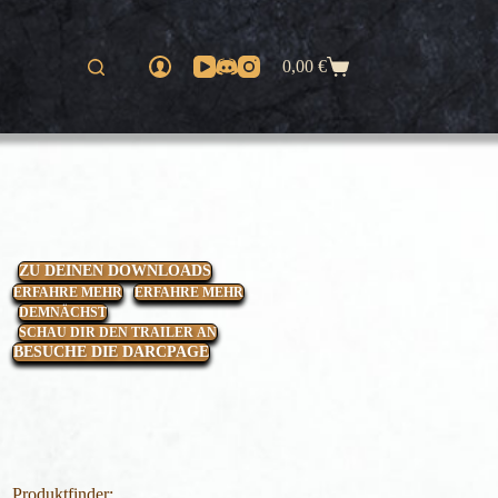
0,00
€
Warenkorb
ZU DEINEN DOWNLOADS
ERFAHRE MEHR
ERFAHRE MEHR
DEMNÄCHST
SCHAU DIR DEN TRAILER AN
BESUCHE DIE DARCPAGE
Produktfinder: