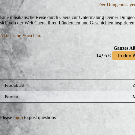
Der Dungeonslayer
Eine musikalische Reise durch Caera zur Untermalung Deiner Dungeon
sich von der Welt Caera, ihren Ländereien und Geschichten inspiriere
Akustische Vorschau:
Ganzes A
In den 
14,95
€
Produktart
Z
Format
M
Please
login
to post questions