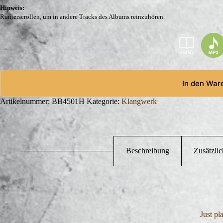
Hinweis:
Runterscrollen, um in andere Tracks des Albums reinzuhören.
In den War
Artikelnummer:
BB4501H
Kategorie:
Klangwerk
Beschreibung
Zusätzli
Just pl